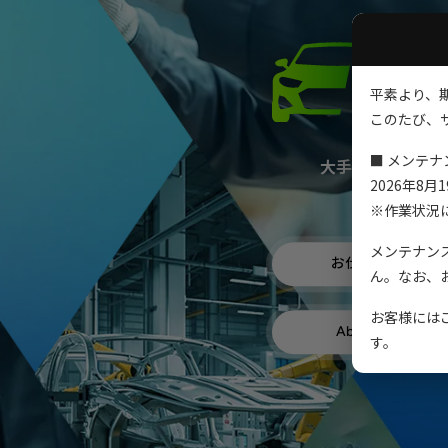
平素より、
このたび、
■ メンテナ
大手メーカーの期
2026年8月19
求
※作業状況
メンテナン
お仕事紹介
ん。なお、
お客様には
About US
す。