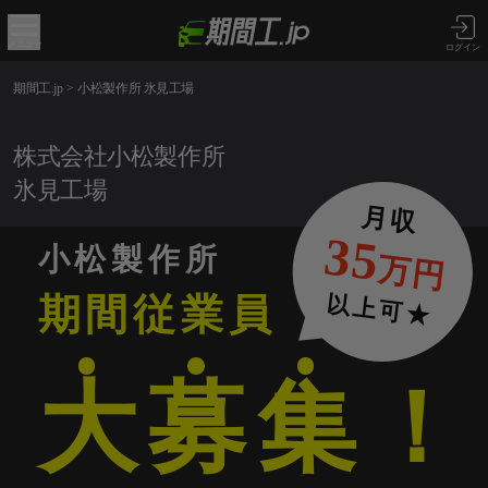
メニュー
ログイン
期間工.jp
>
小松製作所 氷見工場
株式会社小松製作所
氷見工場
月収
35
小松製作所
万円
以上可★
期間従業員
大
募
集
！