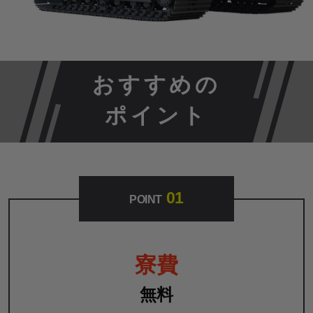
おすすめの
ポイント
01
POINT
寮費
無料