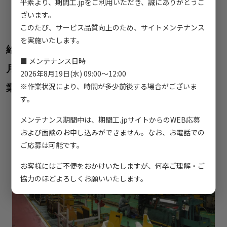
平素より、期間工.jpをご利用いただき、誠にありがとうご
安心してお仕事に取り組めます♪
ざいます。
試用期間（2週間）給与変動なし
このたび、サービス品質向上のため、サイトメンテナンス
を実施いたします。
給与 202,000円～
■ メンテナンス日時
月収例354,000円以上可（稼働21日・深夜60h・残
2026年8月19日(水) 09:00～12:00
※作業状況により、時間が多少前後する場合がございま
業28h・休出1日・交替手当10回）
す。
メンテナンス期間中は、期間工.jpサイトからのWEB応募
および面談のお申し込みができません。なお、お電話での
ご応募は可能です。
お客様にはご不便をおかけいたしますが、何卒ご理解・ご
協力のほどよろしくお願いいたします。