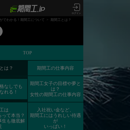
ログイン
がでわかる！期間工について
> 期間工とは？
TOP
とは？
期間工の仕事内容
期間工女子の目標や夢と
格なしでも
は？
なれる！
女性の期間工の仕事内容
工は
入社祝い金など、
るって本当？
期間工にはうれしい待遇
厚生も徹底解
が
説
いっぱい！