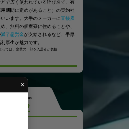
などで広く使われている呼び名で、有
雇用期間に定めがあること）の契約社
をいいます。大手のメーカーに
直接雇
ため、無料の個室寮に住めることや、
や
満了慰労金
が支給されるなど、手厚
福利厚生が魅力です。
よっては、寮費の一部を入居者が負担
×
scene
2