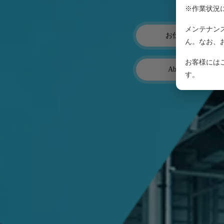
求
※作業状況
メンテナン
お仕事紹介
ん。なお、
お客様には
About US
す。