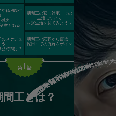
当や福利厚生
期間工の寮（社宅）での
は
生活について
が魅力！
～寮生活を見てみよう～
制度もある
日のスケジュ
期間工の応募から面接、
ルや
採用までの流れ＆ポイン
勤務時間は？
ト
1
第
話
期間工とは？