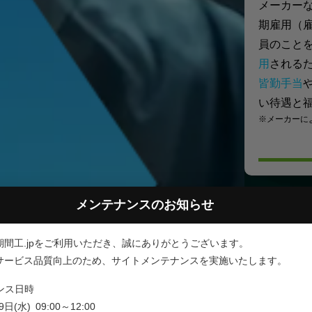
メーカー
期雇用（
員のこと
用
される
皆勤手当
い待遇と
※メーカーに
メンテナンスのお知らせ
期間工.jpをご利用いただき、誠にありがとうございます。
サービス品質向上のため、サイトメンテナンスを実施いたします。
ンス日時
間工・期間従業員専門の
日(水) 09:00～12:00