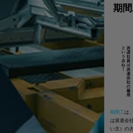
期間
期間工
は
は派遣会
い主）の