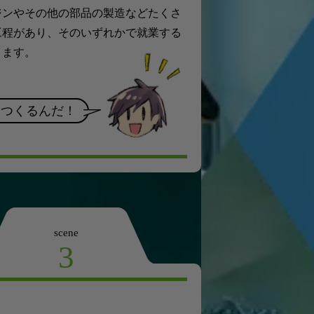
ジンやその他の部品の製造などたくさ
工程があり、そのいずれかで就業する
ります。
をつくるんだ！
scene
3