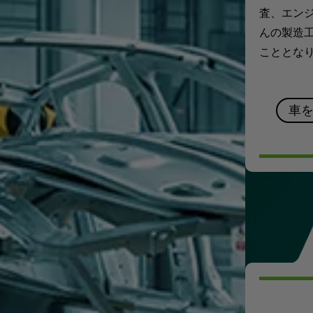
査、エン
んの製造
こととな
車