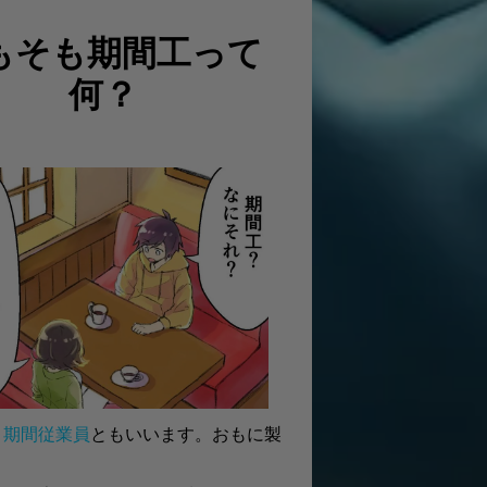
もそも期間工って
何？
、
期間従業員
ともいいます。おもに製