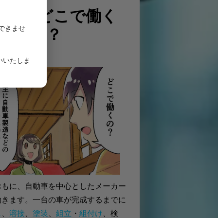
間工はどこで働く
できませ
の？
いいたしま
おもに、自動車を中心としたメーカー
働きます。一台の車が完成するまでに
ス
、
溶接
、
塗装
、
組立
・
組付け
、検