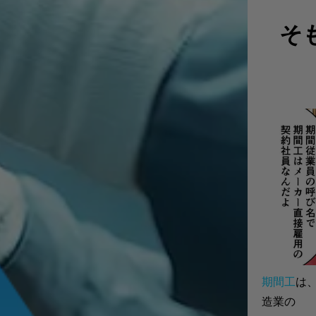
そ
期間工
は
造業の