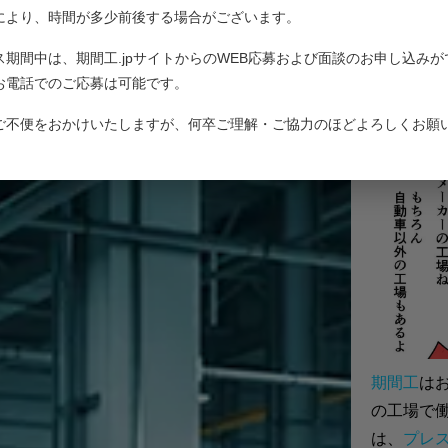
人サイト
により、時間が多少前後する場合がございます。
期
ス期間中は、期間工.jpサイトからのWEB応募および面談のお申し込みが
コンテンツ紹介
お電話でのご応募は可能です。
ご不便をおかけいたしますが、何卒ご理解・ご協力のほどよろしくお願
お問い合わせ
期間工
は
の工場で
は、
プレ